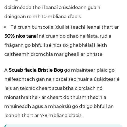
doiciméadaithe i leanaí a úsáideann guairí
daingean roimh 10 mbliana d’aois.
Tá cruan bunscoile (duillsilteach) leanaí thart ar
50% níos tanaí
ná cruan do dhaoine fásta, rud a
fhágann go bhfuil sé níos so-ghabhálaí i leith
caitheamh dromchla mar gheall ar bhríste
A
Scuab fiacla Bristle Bog
go mbaintear plaic go
héifeachtach gan na rioscaí seo nuair a úsáidtear é
leis an teicníc cheart scuabtha ciorclach nó
mionathraithe - ar cheart do thuismitheoirí a
mhúineadh agus a mhaoirsiú go dtí go bhfuil an
leanbh thart ar 7-8 mbliana d'aois.