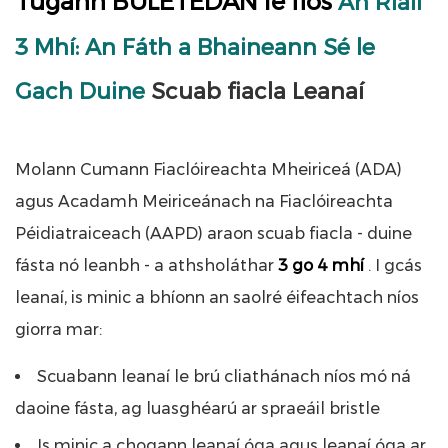
Tugann BULETEDAN le fios
An Riail
3 Mhí: An Fáth a Bhaineann Sé le
Gach Duine
Scuab fiacla Leanaí
Molann Cumann Fiaclóireachta Mheiriceá (ADA)
agus Acadamh Meiriceánach na Fiaclóireachta
Péidiatraiceach (AAPD) araon scuab fiacla - duine
fásta nó leanbh - a athsholáthar
3 go 4 mhí
. I gcás
leanaí, is minic a bhíonn an saolré éifeachtach níos
giorra mar:
Scuabann leanaí le brú cliathánach níos mó ná
daoine fásta, ag luasghéarú ar spraeáil bristle
Is minic a chogann leanaí óga agus leanaí óga ar