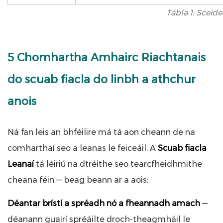
Tábla 1: Sceide
5 Chomhartha Amhairc Riachtanais
do scuab fiacla do linbh a athchur
anois
Ná fan leis an bhféilire má tá aon cheann de na
comharthaí seo a leanas le feiceáil. A
Scuab fiacla
Leanaí
tá léiriú na dtréithe seo tearcfheidhmithe
cheana féin — beag beann ar a aois:
Déantar brístí a spréadh nó a fheannadh amach
—
déanann guairí spréáilte droch-theagmháil le