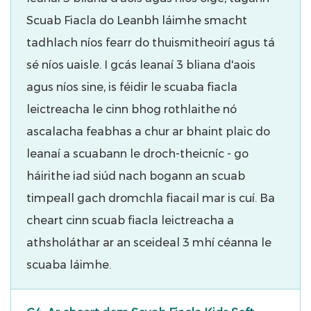
Scuab Fiacla do Leanbh láimhe smacht
tadhlach níos fearr do thuismitheoirí agus tá
sé níos uaisle. I gcás leanaí 3 bliana d'aois
agus níos sine, is féidir le scuaba fiacla
leictreacha le cinn bhog rothlaithe nó
ascalacha feabhas a chur ar bhaint plaic do
leanaí a scuabann le droch-theicníc - go
háirithe iad siúd nach bogann an scuab
timpeall gach dromchla fiacail mar is cuí. Ba
cheart cinn scuab fiacla leictreacha a
athsholáthar ar an sceideal 3 mhí céanna le
scuaba láimhe.