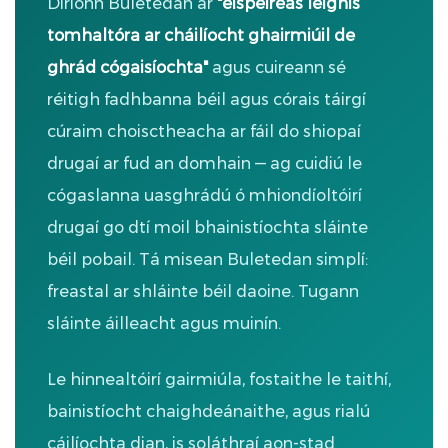
Díríonn Buletedan ar
"eispéireas leighis
tomhaltóra ar cháilíocht ghairmiúil de
ghrád cógaisíochta"
agus cuireann sé
réitigh fadhbanna béil agus córais táirgí
cúraim choisctheacha ar fáil do shiopaí
drugaí ar fud an domhain — ag cuidiú le
cógaslanna uasghrádú ó mhiondíoltóirí
drugaí go dtí moil bhainistíochta sláinte
béil pobail. Tá misean Buletedan simplí:
freastal ar shláinte béil daoine. Tugann
sláinte áilleacht agus muinín.
Le hinnealtóirí gairmiúla, fostaithe le taithí,
bainistíocht chaighdeánaithe, agus rialú
cáilíochta dian, is soláthraí aon-stad