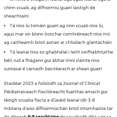
chinn scuab, ag dífhoirmiú guairí laistigh de
sheachtainí
Tá níos lú tomáin guairí ag cinn scuab níos lú,
agus mar sin bíonn tionchar comhréireach níos mó
ag caitheamh brístí aonair ar chlúdach glantacháin
Tá leanaí níos so-ghabhálaí i leith ionfhabhtuithe
béil, rud a fhágann gur ábhar imní sláinte níos
suntasaí é carnadh baictéarach ar shean guairí
Staidéar 2023 a foilsíodh sa
Journal of Clinical
Péidiatraiceach Fiaclóireacht
fuarthas amach gur
léirigh scuaba fiacla a d’úsáid leanaí idir 3-8
mbliana d’aois dífhoirmiúchán brístí intomhaiste tar
éis díreach
6-8 seachtaine
de scuabadh dhá uair sa