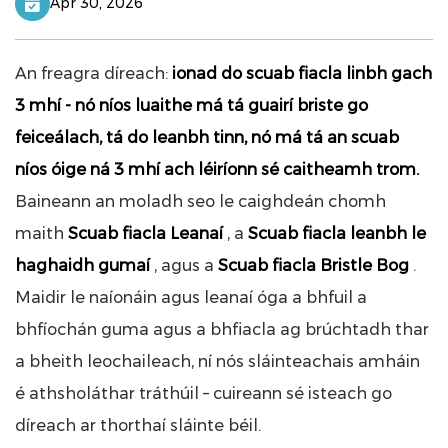
Apr 30, 2026
An freagra díreach:
ionad do
scuab fiacla linbh
gach
3 mhí - nó níos luaithe má tá guairí briste go
feiceálach, tá do leanbh tinn, nó má tá an scuab
níos óige ná 3 mhí ach léiríonn sé caitheamh trom.
Baineann an moladh seo le caighdeán chomh
maith
Scuab fiacla Leanaí
, a
Scuab fiacla leanbh le
haghaidh gumaí
, agus a
Scuab fiacla Bristle Bog
.
Maidir le naíonáin agus leanaí óga a bhfuil a
bhfíochán guma agus a bhfiacla ag brúchtadh thar
a bheith leochaileach, ní nós sláinteachais amháin
é athsholáthar tráthúil – cuireann sé isteach go
díreach ar thorthaí sláinte béil.