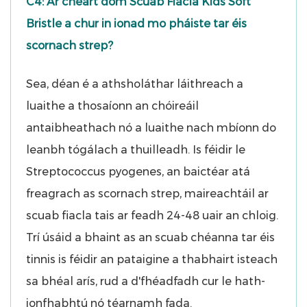
C4: Ar cheart dom Scuab Fiacla Kids Soft
Bristle a chur in ionad mo pháiste tar éis
scornach strep?
Sea, déan é a athsholáthar láithreach a
luaithe a thosaíonn an chóireáil
antaibheathach nó a luaithe nach mbíonn do
leanbh tógálach a thuilleadh. Is féidir le
Streptococcus pyogenes, an baictéar atá
freagrach as scornach strep, maireachtáil ar
scuab fiacla tais ar feadh 24-48 uair an chloig.
Trí úsáid a bhaint as an scuab chéanna tar éis
tinnis is féidir an pataigine a thabhairt isteach
sa bhéal arís, rud a d'fhéadfadh cur le hath-
ionfhabhtú nó téarnamh fada.