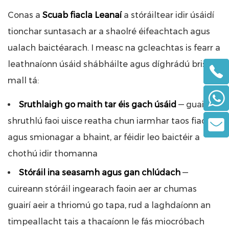
Conas a
Scuab fiacla Leanaí
a stóráiltear idir úsáidí
tionchar suntasach ar a shaolré éifeachtach agus
ualach baictéarach. I measc na gcleachtas is fearr a
leathnaíonn úsáid shábháilte agus díghrádú bristle
mall tá:
Sruthlaigh go maith tar éis gach úsáid
— guairí a
shruthlú faoi uisce reatha chun iarmhar taos fiacla
agus smionagar a bhaint, ar féidir leo baictéir a
chothú idir thomanna
Stóráil ina seasamh agus gan chlúdach
—
cuireann stóráil ingearach faoin aer ar chumas
guairí aeir a thriomú go tapa, rud a laghdaíonn an
timpeallacht tais a thacaíonn le fás miocróbach