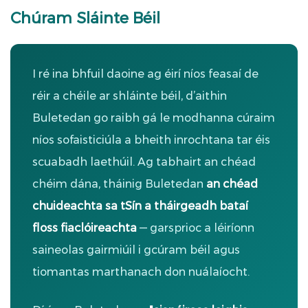
Chúram Sláinte Béil
I ré ina bhfuil daoine ag éirí níos feasaí de
réir a chéile ar shláinte béil, d’aithin
Buletedan go raibh gá le modhanna cúraim
níos sofaisticiúla a bheith inrochtana tar éis
scuabadh laethúil. Ag tabhairt an chéad
chéim dána, tháinig Buletedan
an chéad
chuideachta sa tSín a tháirgeadh bataí
floss fiaclóireachta
— garsprioc a léiríonn
saineolas gairmiúil i gcúram béil agus
tiomantas marthanach don nuálaíocht.