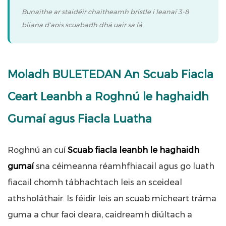
Bunaithe ar staidéir chaitheamh bristle i leanaí 3-8
bliana d'aois scuabadh dhá uair sa lá
Moladh BULETEDAN An Scuab Fiacla
Ceart Leanbh a Roghnú le haghaidh
Gumaí agus Fiacla Luatha
Roghnú an cuí
Scuab fiacla leanbh le haghaidh
gumaí
sna céimeanna réamhfhiacail agus go luath
fiacail chomh tábhachtach leis an sceideal
athsholáthair. Is féidir leis an scuab mícheart tráma
guma a chur faoi deara, caidreamh diúltach a