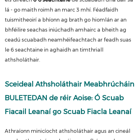
lá - go maith roimh an marc 3 mhí. Féadfaidh
tuismitheoirí a bhíonn ag brath go hiomlán ar an
bhféilire seachas iniúchadh amhairc a bheith ag
ceadú scuabadh neamhéifeachtach ar feadh suas
le 6 seachtaine in aghaidh an timthriall
athsholáthair.
Sceideal Athsholáthair Meabhrúcháin
BULETEDAN de réir Aoise: Ó Scuab
Fiacail Leanaí go Scuab Fiacla Leanaí
Athraíonn minicíocht athsholáthair agus an cineál