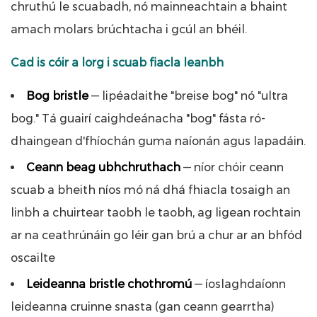
chruthú le scuabadh, nó mainneachtain a bhaint
amach molars brúchtacha i gcúl an bhéil.
Cad is cóir a lorg i scuab fiacla leanbh
Bog bristle
— lipéadaithe "breise bog" nó "ultra
bog." Tá guairí caighdeánacha "bog" fásta ró-
dhaingean d'fhíochán guma naíonán agus lapadáin.
Ceann beag ubhchruthach
— níor chóir ceann
scuab a bheith níos mó ná dhá fhiacla tosaigh an
linbh a chuirtear taobh le taobh, ag ligean rochtain
ar na ceathrúnáin go léir gan brú a chur ar an bhfód
oscailte
Leideanna bristle chothromú
— íoslaghdaíonn
leideanna cruinne snasta (gan ceann gearrtha)