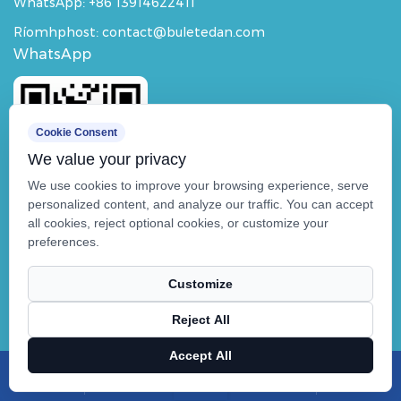
WhatsApp:
+86 13914622411
Ríomhphost: contact@buletedan.com
WhatsApp
Cookie Consent
We value your privacy
We use cookies to improve your browsing experience, serve
personalized content, and analyze our traffic. You can accept
Cuideachta Deimhnithe
all cookies, reject optional cookies, or customize your
preferences.
Customize
Reject All
Accept All
X
Facebook
Táirgí
Nuacht