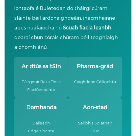
iontaofa é Buletedan do tháirgí cúram
sláinte béil ardchaighdeáin, inacmhainne
agus nuálaíocha - ó
Scuab fiacla leanbh
dearaí chun córais chúram béil teaghlaigh
a chomhlánú.
Ar dtús sa tSín
Pharma-grád
Táirgeoir Bata Floss
Caighdeán Cáilíochta
Fiaclóireachta
Domhanda
Aon-stad
Dáileadh
Seirbhís Soláthair
Cógaisíochta
OEM