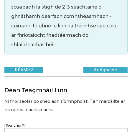
scuabadh laistigh de 2-3 seachtaine ó
ghnáthamh dearfach comhsheasmhach -
cuireann foighne le linn na tréimhse seo cosc ​​
ar fhriotaíocht fhadtéarmach do
shláinteachas béil.
RÉAMHV
Ar Aghaidh
Déan Teagmháil Linn
Ní fhoilseofar do sheoladh ríomhphoist. Tá * marcáilte ar
na réimsí riachtanacha
[#ionchur#]