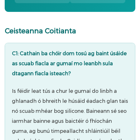
Ceisteanna Coitianta
C1: Cathain ba chóir dom tosú ag baint úsáide
as scuab fiacla ar gumaí mo leanbh sula
dtagann fiacla isteach?
Is féidir leat tús a chur le gumaí do linbh a
ghlanadh ó bhreith le húsáid éadach glan tais
nó scuab mhéar bog silicone. Baineann sé seo
iarmhar bainne agus baictéir ó fhíochán
guma, ag bunú timpeallacht shláintiúil béil