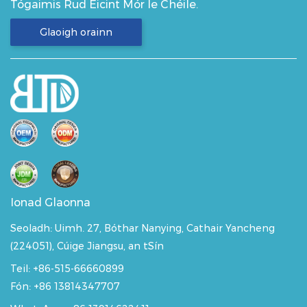
Tógaimis Rud Éicint Mór le Chéile.
Glaoigh orainn
Ionad Glaonna
Seoladh:
Uimh. 27, Bóthar Nanying, Cathair Yancheng
(224051), Cúige Jiangsu, an tSín
Teil: +86-515-66660899
Fón: +86 13814347707