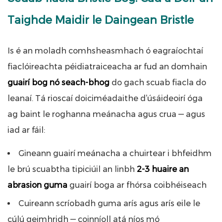
Taighde Maidir le Daingean Bristle
Is é an moladh comhsheasmhach ó eagraíochtaí
fiaclóireachta péidiatraiceacha ar fud an domhain
guairí bog nó seach-bhog
do gach scuab fiacla do
leanaí. Tá rioscaí doiciméadaithe d’úsáideoirí óga
ag baint le roghanna meánacha agus crua — agus
iad ar fáil:
Gineann guairí meánacha a chuirtear i bhfeidhm
le brú scuabtha tipiciúil an linbh
2-3 huaire an
abrasion guma
guairí boga ar fhórsa coibhéiseach
Cuireann scríobadh guma arís agus arís eile le
cúlú geimhridh — coinníoll atá níos mó