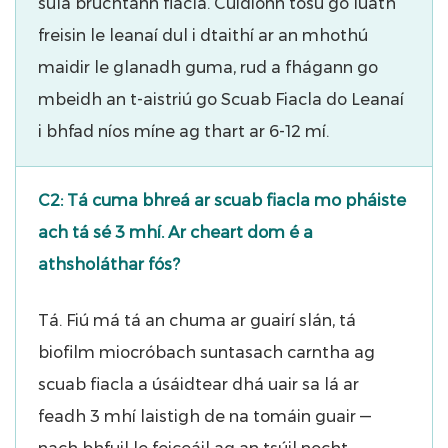
sula brúchtann fiacla. Cuidíonn tosú go luath
freisin le leanaí dul i dtaithí ar an mhothú
maidir le glanadh guma, rud a fhágann go
mbeidh an t-aistriú go Scuab Fiacla do Leanaí
i bhfad níos míne ag thart ar 6-12 mí.
C2: Tá cuma bhreá ar scuab fiacla mo pháiste
ach tá sé 3 mhí. Ar cheart dom é a
athsholáthar fós?
Tá. Fiú má tá an chuma ar guairí slán, tá
biofilm miocróbach suntasach carntha ag
scuab fiacla a úsáidtear dhá uair sa lá ar
feadh 3 mhí laistigh de na tomáin guair —