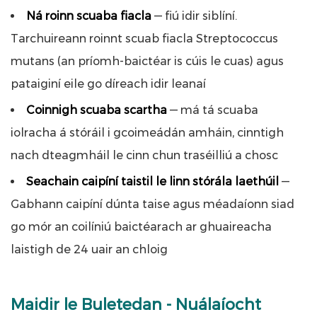
Ná roinn scuaba fiacla
— fiú idir siblíní.
Tarchuireann roinnt scuab fiacla Streptococcus
mutans (an príomh-baictéar is cúis le cuas) agus
pataiginí eile go díreach idir leanaí
Coinnigh scuaba scartha
— má tá scuaba
iolracha á stóráil i gcoimeádán amháin, cinntigh
nach dteagmháil le cinn chun traséilliú a chosc
Seachain caipíní taistil le linn stórála laethúil
—
Gabhann caipíní dúnta taise agus méadaíonn siad
go mór an coilíniú baictéarach ar ghuaireacha
laistigh de 24 uair an chloig
Maidir le Buletedan - Nuálaíocht