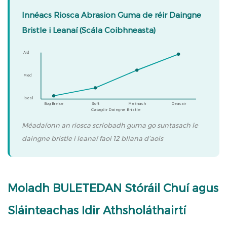
Innéacs Riosca Abrasion Guma de réir Daingne
Bristle i Leanaí (Scála Coibhneasta)
Ard
Med
Íseal
Bog Breise
Soft
Meánach
Deacair
Catagóir Daingne Bristle
Méadaíonn an riosca scríobadh guma go suntasach le
daingne bristle i leanaí faoi 12 bliana d’aois
Moladh BULETEDAN Stóráil Chuí agus
Sláinteachas Idir Athsholáthairtí