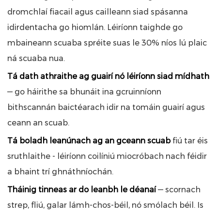
dromchlaí fiacail agus cailleann siad spásanna
idirdentacha go hiomlán. Léiríonn taighde go
mbaineann scuaba spréite suas le 30% níos lú plaic
ná scuaba nua.
Tá dath athraithe ag guairí nó léiríonn siad mídhath
— go háirithe sa bhunáit ina gcruinníonn
bithscannán baictéarach idir na tomáin guairí agus
ceann an scuab.
Tá boladh leanúnach ag an gceann scuab
fiú tar éis
sruthlaithe - léiríonn coilíniú miocróbach nach féidir
a bhaint trí ghnáthníochán.
Tháinig tinneas ar do leanbh le déanaí
— scornach
strep, fliú, galar lámh-chos-béil, nó smólach béil. Is