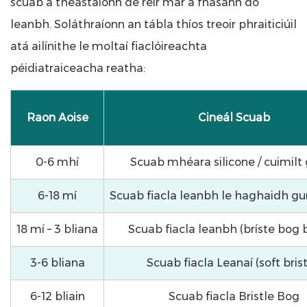
scuab a theastaíonn de réir mar a fhásann do
leanbh. Soláthraíonn an tábla thíos treoir phraiticiúil
atá ailínithe le moltaí fiaclóireachta
péidiatraiceacha reatha:
Raon Aoise
Cineál Scuab
0-6 mhí
Scuab mhéara silicone / cuimil
6-18 mí
Scuab fiacla leanbh le haghaidh gum
18 mí – 3 bliana
Scuab fiacla leanbh (bríste bog b
3-6 bliana
Scuab fiacla Leanaí (soft brist
6-12 bliain
Scuab fiacla Bristle Bog