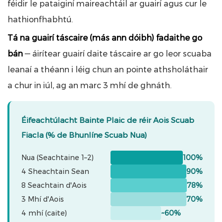
féidir le pataiginí maireachtáil ar guairí agus cur le
hathionfhabhtú.
Tá na guairí táscaire (más ann dóibh) fadaithe go
bán
— áirítear guairí daite táscaire ar go leor scuaba
leanaí a théann i léig chun an pointe athsholáthair
a chur in iúl, ag an marc 3 mhí de ghnáth.
Éifeachtúlacht Bainte Plaic de réir Aois Scuab
Fiacla (% de Bhunlíne Scuab Nua)
Nua (Seachtaine 1–2)
100%
4 Sheachtain Sean
90%
8 Seachtain d'Aois
78%
3 Mhí d'Aois
70%
4 mhí (caite)
~60%