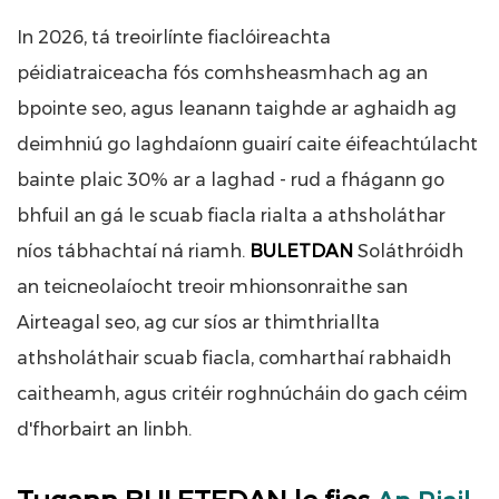
In 2026, tá treoirlínte fiaclóireachta
péidiatraiceacha fós comhsheasmhach ag an
bpointe seo, agus leanann taighde ar aghaidh ag
deimhniú go laghdaíonn guairí caite éifeachtúlacht
bainte plaic 30% ar a laghad - rud a fhágann go
bhfuil an gá le scuab fiacla rialta a athsholáthar
níos tábhachtaí ná riamh.
BULETDAN
Soláthróidh
an teicneolaíocht treoir mhionsonraithe san
Airteagal seo, ag cur síos ar thimthriallta
athsholáthair scuab fiacla, comharthaí rabhaidh
caitheamh, agus critéir roghnúcháin do gach céim
d'fhorbairt an linbh.