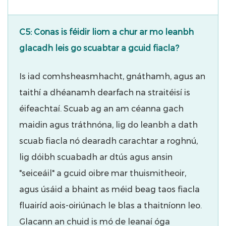
C5: Conas is féidir liom a chur ar mo leanbh
glacadh leis go scuabtar a gcuid fiacla?
Is iad comhsheasmhacht, gnáthamh, agus an
taithí a dhéanamh dearfach na straitéisí is
éifeachtaí. Scuab ag an am céanna gach
maidin agus tráthnóna, lig do leanbh a dath
scuab fiacla nó dearadh carachtar a roghnú,
lig dóibh scuabadh ar dtús agus ansin
"seiceáil" a gcuid oibre mar thuismitheoir,
agus úsáid a bhaint as méid beag taos fiacla
fluairíd aois-oiriúnach le blas a thaitníonn leo.
Glacann an chuid is mó de leanaí óga