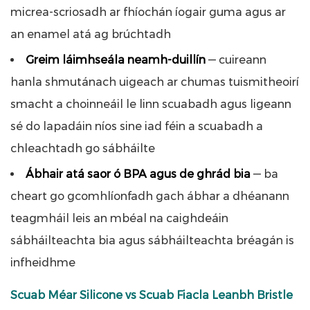
micrea-scriosadh ar fhíochán íogair guma agus ar
an enamel atá ag brúchtadh
Greim láimhseála neamh-duillín
— cuireann
hanla shmutánach uigeach ar chumas tuismitheoirí
smacht a choinneáil le linn scuabadh agus ligeann
sé do lapadáin níos sine iad féin a scuabadh a
chleachtadh go sábháilte
Ábhair atá saor ó BPA agus de ghrád bia
— ba
cheart go gcomhlíonfadh gach ábhar a dhéanann
teagmháil leis an mbéal na caighdeáin
sábháilteachta bia agus sábháilteachta bréagán is
infheidhme
Scuab Méar Silicone vs Scuab Fiacla Leanbh Bristle