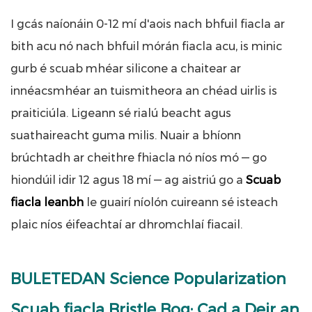
I gcás naíonáin 0-12 mí d'aois nach bhfuil fiacla ar
bith acu nó nach bhfuil mórán fiacla acu, is minic
gurb é scuab mhéar silicone a chaitear ar
innéacsmhéar an tuismitheora an chéad uirlis is
praiticiúla. Ligeann sé rialú beacht agus
suathaireacht guma milis. Nuair a bhíonn
brúchtadh ar cheithre fhiacla nó níos mó — go
hiondúil idir 12 agus 18 mí — ag aistriú go a
Scuab
fiacla leanbh
le guairí níolón cuireann sé isteach
plaic níos éifeachtaí ar dhromchlaí fiacail.
BULETEDAN Science Popularization
Scuab fiacla Bristle Bog: Cad a Deir an