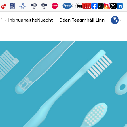
í
Inbhuanaithe
Nuacht
Déan Teagmháil Linn