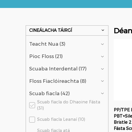
Déant
CINEÁLACHA TÁIRGÍ
Teacht Nua (3)
Pioc Floss (21)
Scuaba Interdental (17)
Floss Fiaclóireachta (8)
Scuab fiacla (42)
Scuab fiacla do Dhaoine Fásta
(31)
PP/TPE 
PBT+Sil
Scuab fiacla Leanaí (10)
Bristle 
Fásta Sc
Scuab fiacla atá