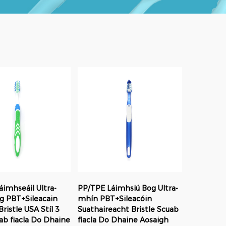
imhseáil Ultra-
PP/TPE Láimhsiú Bog Ultra-
og PBT+Sileacain
mhín PBT+Sileacóin
ristle USA Stíl 3
Suathaireacht Bristle Scuab
ab fiacla Do Dhaine
fiacla Do Dhaine Aosaigh