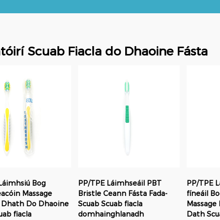
óirí Scuab Fiacla do Dhaoine Fásta
Láimhsiú Bog
PP/TPE Láimhseáil PBT
PP/TPE Lá
eacóin Massage
Bristle Ceann Fásta Fada-
fíneáil B
2 Dhath Do Dhaoine
Scuab Scuab fiacla
Massage B
uab fiacla
domhainghlanadh
Dath Scu