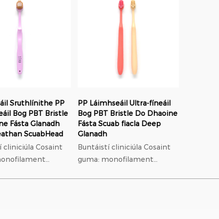
37% níos lú brú ar gumaí ná
níolón; Oiriúnú
níolón; Oiriúnú
ach: f...
orthodont
orthodontach: f...
il Sruthlínithe PP
PP Láimhseáil Ultra-fíneáil
neáil Bog PBT Bristle
Bog PBT Bristle Do Dhaoine
ne Fásta Glanadh
Fásta Scuab fiacla Deep
eathan ScuabHead
Glanadh
iniciúla Cosaint
Buntáistí cliniciúla Cosaint
onofilament
guma: monofilament
has 0.18mm
trastomhas 0.18mm
íseal leaisteach,
modulus íseal leaisteach,
 lú brú ar gumaí ná
37% níos lú brú ar gumaí ná
níolón; Oiriúnú