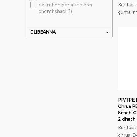
Buntáistí cl
neamhdhíobhálach don
chomhshaol (1)
guma: m
trastom
modulus 
CLIBEANNA
37% níos
níolón; Oiriúnú
orthodont
PP/TPE 
Chrua PB
Seach-Gl
2 dhath
Buntáist
chrua: D