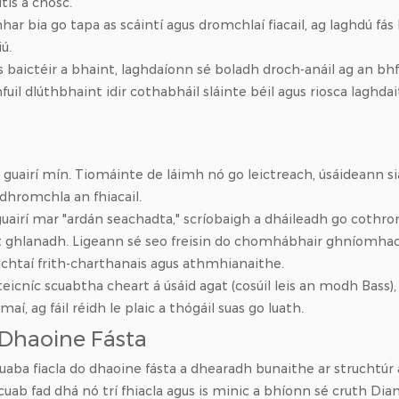
tis a chosc.
r bia go tapa as scáintí agus dromchlaí fiacail, ag laghdú fás b
ú.
us baictéir a bhaint, laghdaíonn sé boladh droch-anáil ag an bh
fuil dlúthbhaint idir cothabháil sláinte béil agus riosca laghda
 guairí mín. Tiomáinte de láimh nó go leictreach, úsáideann si
dhromchla an fhiacail.
rí mar "ardán seachadta," scríobaigh a dháileadh go cothrom (co
ht ghlanadh. Ligeann sé seo freisin do chomhábhair ghníomhach
achtaí frith-charthanais agus athmhianaithe.
teicníc scuabtha cheart á úsáid agat (cosúil leis an modh Bass),
maí, ag fáil réidh le plaic a thógáil suas go luath.
 Dhaoine Fásta
uaba fiacla do dhaoine fásta a dhearadh bunaithe ar struchtúr ag
uab fad dhá nó trí fhiacla agus is minic a bhíonn sé cruth Di