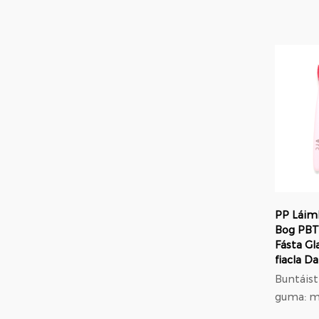
ardchaig
soláthra
ceart da
glan gla
PP Láimh
Bog PBT
Fásta G
fiacla D
Buntáistí cl
guma: m
trastom