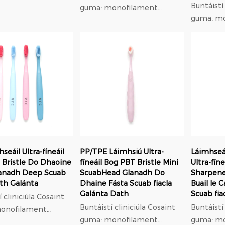
Buntáistí clin
guma: monofilament
hdeáin,
guma: m
trastomhas 0.18mm
íonn sé an méid
trastom
modulus íseal leaisteach,
ingean, ag cinntiú
modulus í
37% níos lú brú ar gumaí ná
n agus compord a
37% níos 
níolón; Oiriúnú
chothabháil. ...
níolón; Oiriúnú
orthodontach: f...
orthodont
seáil Ultra-fíneáil
PP/TPE Láimhsiú Ultra-
Láimhseá
 Bristle Do Dhaoine
fíneáil Bog PBT Bristle Mini
Ultra-fín
lanadh Deep Scuab
ScuabHead Glanadh Do
Sharpen
ath Galánta
Dhaine Fásta Scuab fiacla
Buail le 
Galánta Dath
Scuab fia
iniciúla Cosaint
Buntáistí cliniciúla Cosaint
Buntáistí clin
onofilament
guma: monofilament
guma: m
has 0.18mm