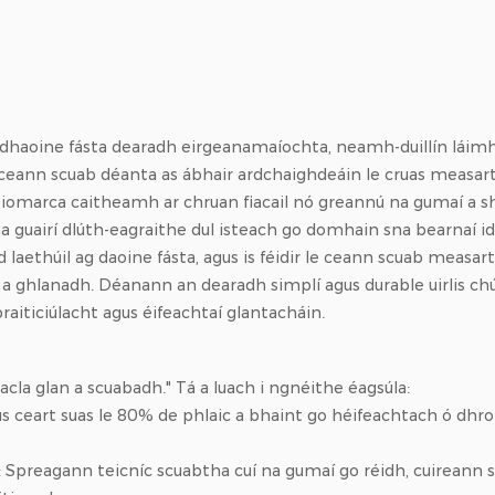
ach: f...
orthodontach: f...
 dhaoine fásta dearadh eirgeanamaíochta, neamh-duillín láimh
ceann scuab déanta as ábhair ardchaighdeáin le cruas measartha
iomarca caitheamh ar chruan fiacail nó greannú na gumaí a sh
 na guairí dlúth-eagraithe dul isteach go domhain sna bearnaí id
áid laethúil ag daoine fásta, agus is féidir le ceann scuab me
il a ghlanadh. Déanann an dearadh simplí agus durable uirlis c
aiticiúlacht agus éifeachtaí glantacháin.
fiacla glan a scuabadh." Tá a luach i ngnéithe éagsúla:
agus ceart suas le 80% de phlaic a bhaint go héifeachtach ó dhro
Spreagann teicníc scuabtha cuí na gumaí go réidh, cuireann sé 