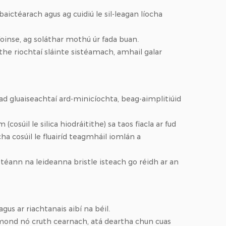
aictéarach agus ag cuidiú le sil-leagan líocha
foinse, ag soláthar mothú úr fada buan.
ithe riochtaí sláinte sistéamach, amhail galar
ad gluaiseachtaí ard-minicíochta, beag-aimplitiúid
súil le silica hiodráitithe) sa taos fiacla ar fud
a cosúil le fluairíd teagmháil iomlán a
 téann na leideanna bristle isteach go réidh ar an
us ar riachtanais aibí na béil.
amond nó cruth cearnach, atá deartha chun cuas