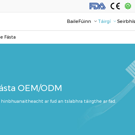
Baile
Fúinn
Táirgí
Seirbhís
ne Fásta
 Fásta OEM/ODM
 hinbhuanaitheacht ar fud an tslabhra táirgthe ar fad.