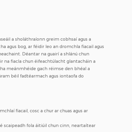
seáil a sholáthraíonn greim cobhsaí agus a
 agus bog, ar féidir leo an dromchla fiacail agus
eachaint. Déantar na guairí a shlánú chun
ir na fiacla chun éifeachtúlacht glantacháin a
asartha meánmhéide gach réimse den bhéal a
húram béil fadtéarmach agus iontaofa do
mchlaí fiacail, cosc a chur ar chuas agus ar
scaipeadh fola áitiúil chun cinn, neartaítear