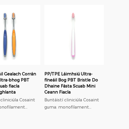
has 0.18mm
modulus íseal leaisteach,
seal leaisteach,
37% níos lú brú ar gumaí ná
lú brú ar gumaí ná
níolón; Oiriúnú
orthodontach: f...
ach: f...
il Gealach Corrán
PP/TPE Láimhsiú Ultra-
ltra-bhog PBT
fíneáil Bog PBT Bristle Do
uab fiacla
Dhaine Fásta Scuab Mini
ghlanta
Ceann Fiacla
iciúla Cosaint
Buntáistí cliniciúla Cosaint
onofilament
guma: monofilament
has 0.18mm
trastomhas 0.18mm
seal leaisteach,
modulus íseal leaisteach,
lú brú ar gumaí ná
37% níos lú brú ar gumaí ná