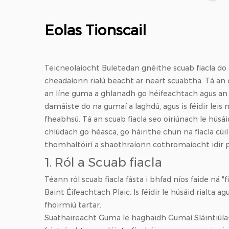
orthodont
Eolas Tionscail
Teicneolaíocht Buletedan
gnéithe scuab fiacla do
cheadaíonn rialú beacht ar neart scuabtha. Tá an 
an líne guma a ghlanadh go héifeachtach agus an 
damáiste do na gumaí a laghdú, agus is féidir leis
fheabhsú. Tá an scuab fiacla seo oiriúnach le hús
chlúdach go héasca, go háirithe chun na fiacla cú
thomhaltóirí a shaothraíonn cothromaíocht idir pr
1. Ról a
Scuab fiacla
Téann ról scuab fiacla fásta i bhfad níos faide ná "
Baint Éifeachtach Plaic: Is féidir le húsáid rialta 
fhoirmiú tartar.
Suathaireacht Guma le haghaidh Gumaí Sláintiúla: 