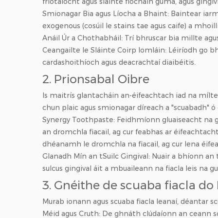
friotaíocht agus sláinte fíocháin guma, agus gingivi
Smionagar Bia agus Líocha a Bhaint: Baintear iarmha
exogenous (cosúil le stains tae agus caife) a mhoilli
Anáil Úr a Chothabháil: Trí bhruscar bia millte ag
Ceangailte le Sláinte Coirp Iomláin: Léiríodh go bh
cardashoithíoch agus deacrachtaí diaibéitis.
2. Prionsabal Oibre
Is maitrís glantacháin an-éifeachtach iad na mílte
chun plaic agus smionagar díreach a "scuabadh" ó 
Synergy Toothpaste: Feidhmíonn gluaiseacht na guai
an dromchla fiacail, ag cur feabhas ar éifeachtac
dhéanamh le dromchla na fiacail, ag cur lena éife
Glanadh Mín an tSuilc Gingival: Nuair a bhíonn an 
sulcus gingival áit a mbuaileann na fiacla leis na gu
3. Gnéithe de scuaba fiacla do
Murab ionann agus scuaba fiacla leanaí, déantar sc
Méid agus Cruth: De ghnáth clúdaíonn an ceann sc