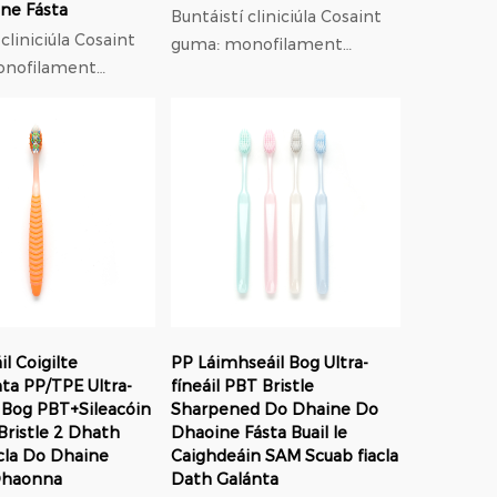
ne Fásta
Buntáistí cliniciúla Cosaint
iciúla Cosaint
guma: monofilament
onofilament
trastomhas 0.18mm
has 0.18mm
modulus íseal leaisteach,
seal leaisteach,
37% níos lú brú ar gumaí ná
lú brú ar gumaí ná
níolón; Oiriúnú
orthodontach: f...
ach: f...
l Coigilte
PP Láimhseáil Bog Ultra-
a PP/TPE Ultra-
fíneáil PBT Bristle
 Bog PBT+Sileacóin
Sharpened Do Dhaine Do
Bristle 2 Dhath
Dhaoine Fásta Buail le
acla Do Dhaine
Caighdeáin SAM Scuab fiacla
Dhaonna
Dath Galánta