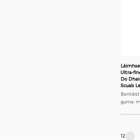
níolón; Oiriúnú
orthodont
Láimhseá
Ultra-fí
Do Dhai
Scuab L
Buntáistí cl
guma: m
trastom
modulus 
37% níos
níolón; Oiriúnú
1
2
›