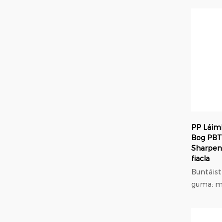
modulus 
37% níos
níolón; Oiriúnú
orthodont
PP Láimh
Bog PBT 
Sharpen
fiacla
Buntáistí cl
guma: m
trastom
modulus 
37% níos