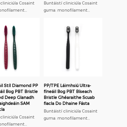
iciúla Cosaint
Buntáistí cliniciúla Cosaint
onofilament
guma: monofilament
has 0.18mm
trastomhas 0.18mm
seal leaisteach,
modulus íseal leaisteach,
lú brú ar gumaí ná
37% níos lú brú ar gumaí ná
níolón; Oiriúnú
ach: f...
orthodontach: f...
il Stíl Diamond PP
PP/TPE Láimhsiú Ultra-
eáil Bog PBT Bristle
fíneáil Bog PBT Bíseach
ed Deep Glanadh
Bristle Ghéaraithe Scuab
Caighdeáin SAM
fiacla Do Dhaine Fásta
cla
Buntáistí cliniciúla Cosaint
iciúla Cosaint
guma: monofilament
onofilament
trastomhas 0.18mm