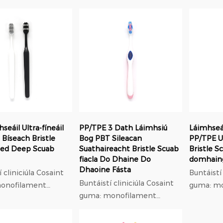
trastomhas 0.18mm
trastom
íseal leaisteach,
modulus íseal leaisteach,
modulus í
 lú brú ar gumaí ná
37% níos lú brú ar gumaí ná
37% níos 
níolón; Oiriúnú
níolón; Oiriúnú
ach: f...
orthodontach: f...
orthodont
seáil Ultra-fíneáil
PP/TPE 3 Dath Láimhsiú
Láimhseá
Bíseach Bristle
Bog PBT Sileacan
PP/TPE U
ed Deep Scuab
Suathaireacht Bristle Scuab
Bristle Sc
fiacla Do Dhaine Do
domhain
Dhaoine Fásta
iniciúla Cosaint
Buntáistí clin
Buntáistí cliniciúla Cosaint
onofilament
guma: m
guma: monofilament
has 0.18mm
trastom
trastomhas 0.18mm
íseal leaisteach,
modulus í
modulus íseal leaisteach,
 lú brú ar gumaí ná
37% níos 