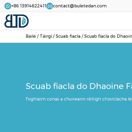
+86 13914622411
contact@buletedan.com
Baile
/
Táirgí
/
Scuab fiacla
/
Scuab fiacla do Dhaoi
Scuab fiacla do Dhaoine
Foghlaim conas a chuireann réitigh chiorclacha le