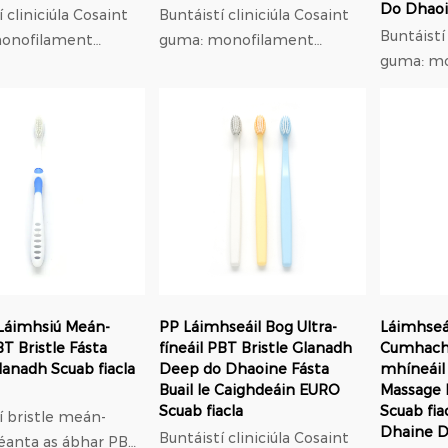
Do Dhaoi
iniciúla Cosaint
Buntáistí cliniciúla Cosaint
Buntáistí clin
onofilament
guma: monofilament
guma: m
has 0.18mm
trastomhas 0.18mm
trastom
íseal leaisteach,
modulus íseal leaisteach,
modulus í
 lú brú ar gumaí ná
37% níos lú brú ar gumaí ná
37% níos 
níolón; Oiriúnú
níolón; Oiriúnú
ach: f...
orthodontach: f...
orthodont
Láimhsiú Meán-
PP Láimhseáil Bog Ultra-
Láimhseái
T Bristle Fásta
fíneáil PBT Bristle Glanadh
Cumhacht
anadh Scuab fiacla
Deep do Dhaoine Fásta
mhíneáil
Buail le Caighdeáin EURO
Massage 
Scuab fiacla
Scuab fi
í bristle meán-
Dhaine 
Buntáistí cliniciúla Cosaint
éanta as ábhar PBT