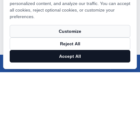
personalized content, and analyze our traffic. You can accept
all cookies, reject optional cookies, or customize your
preferences.
Customize
Reject All
Accept All
X
Facebook
Táirgí
Nuacht
Réitigh táirgí cúraim sláinte béil éagsúla
a sholáthar
Tá Buletedan tiomanta do tháirgí cúram sláinte béil
ardchaighdeáin, inacmhainne agus nuálaíocha a
tháirgeadh agus a sholáthar. Is é misean Buletedan ná
freastal ar shláinte béil daoine.