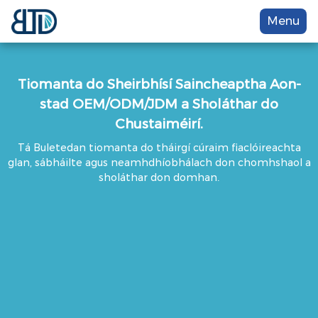
Menu
Tiomanta do Sheirbhísí Saincheaptha Aon-
stad OEM/ODM/JDM a Sholáthar do
Chustaiméirí.
Tá Buletedan tiomanta do tháirgí cúraim fiaclóireachta
glan, sábháilte agus neamhdhíobhálach don chomhshaol a
sholáthar don domhan.