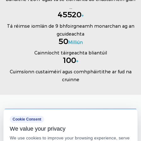
...
45520
+
Tá réimse iomlán de 9 bhfoirgneamh monarchan ag an
gcuideachta
50
Milliún
Cainníocht táirgeachta bliantúil
100
+
Cuimsíonn custaiméirí agus comhpháirtithe ar fud na
cruinne
Cookie Consent
We value your privacy
We use cookies to improve your browsing experience, serve