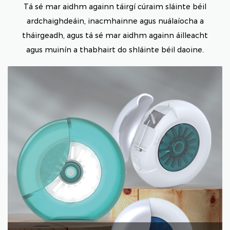
Tá sé mar aidhm againn táirgí cúraim sláinte béil
ardchaighdeáin, inacmhainne agus nuálaíocha a
tháirgeadh, agus tá sé mar aidhm againn áilleacht
agus muinín a thabhairt do shláinte béil daoine.