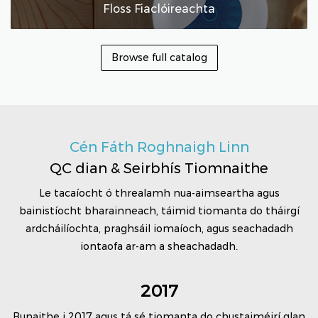
Floss Fiaclóireachta
Browse full catalog
Cén Fáth Roghnaigh Linn
QC dian & Seirbhís Tiomnaithe
Le tacaíocht ó threalamh nua-aimseartha agus
bainistíocht bharainneach, táimid tiomanta do tháirgí
ardcháilíochta, praghsáil iomaíoch, agus seachadadh
iontaofa ar-am a sheachadadh.
2017
Bunaithe i 2017 agus tá sé tiomanta do chustaiméirí glan